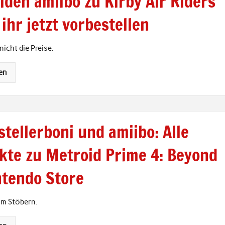
iden amiibo zu Kirby Air Riders
ihr jetzt vorbestellen
icht die Preise.
en
tellerboni und amiibo: Alle
kte zu Metroid Prime 4: Beyond
ntendo Store
im Stöbern.