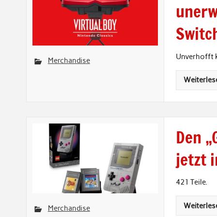
unerw
Switc
Unverhofft 
Merchandise
Weiterles
Den „
jetzt 
421 Teile.
Weiterles
Merchandise