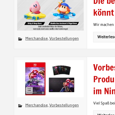
Die be
könnt 
Wir machen n
Weiterles
Merchandise
,
Vorbestellungen
Vorbes
Produ
im Ni
Viel Spaß be
Merchandise
,
Vorbestellungen