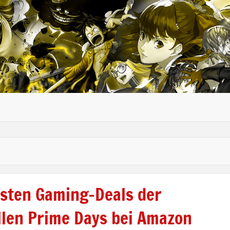
 24/7
esten Gaming-Deals der
llen Prime Days bei Amazon