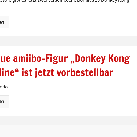
Store gibt es jetzt zwei verschiedene Bundles zu Donkey Kong
en
eue amiibo-Figur „Donkey Kong
ine“ ist jetzt vorbestellbar
endo.
en