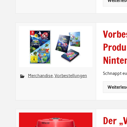
Weiterles
Vorbes
Produ
Ninte
Schnappt eu
Merchandise
,
Vorbestellungen
Weiterles
Der „V