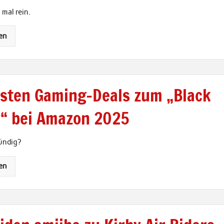
mal rein.
en
esten Gaming-Deals zum „Black
y“ bei Amazon 2025
ündig?
en