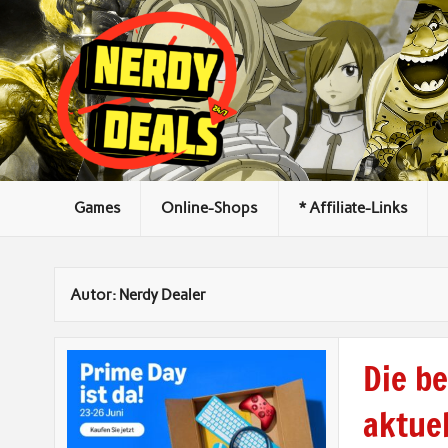
Skip
Nerdy Deals
to
content
Games
Online-Shops
* Affiliate-Links
Autor:
Nerdy Dealer
Die b
aktue