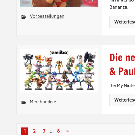
Im Nintendo 
Bananza.
Vorbestellungen
Weiterles
Die n
& Paul
Bei My Nint
Weiterles
Merchandise
1
2
3
…
8
»