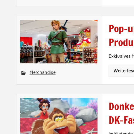
Pop-u
Produ
Exklusives 
Weiterles
Merchandise
Donke
DK-Fa